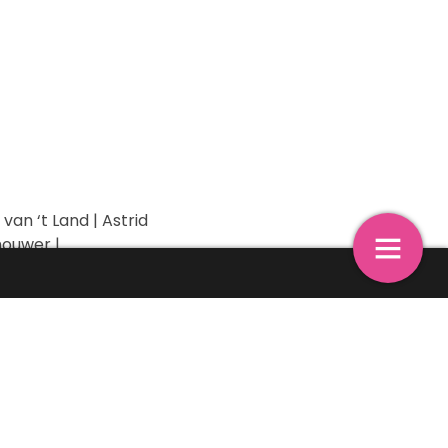
van ‘t Land | Astrid
houwer |
sie
Colofon
kse | VAIJ | Vipam |
18