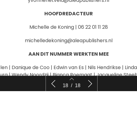
yvonnerietveld@aleapublishers.nl
HOOFDREDACTEUR
Michelle de Koning | 06 22 01 11 28
michelledekoning@aleapublishers.nl
AAN DIT NUMMER WERKTEN MEE
n | Danique de Coo | Edwin van Es | Nils Hendrikse | Linda 
urg | Wendy Noordzij | Bianca Roemaat | Jacqueline Stee
Column | Zou de BAZ jullie redding
Boeken| Recen
18
/
18
FOTOGRAFIE
zijn?
 | Mark van Gaal door VAIJ | Koos Groenewold | Nils Hendri
Woertman Nederland | Nic Gelato | Herber Wiggerman
SALESMANAGER
Nikki Feitsma | 030 307 22 49
16
17