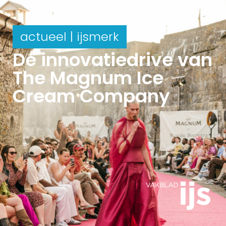
actueel | ijsmerk
De innovatiedrive van
The Magnum Ice
Cream Company