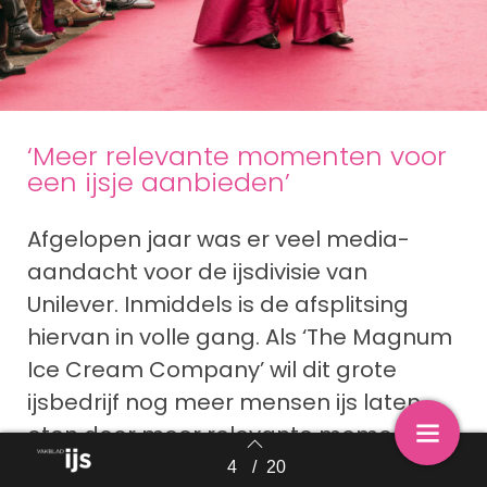
‘Meer relevante momenten voor
een ijsje aanbieden’
Afgelopen jaar was er veel media-
aandacht voor de ijsdivisie van
Unilever. Inmiddels is de afsplitsing
hiervan in volle gang. Als ‘The Magnum
Ice Cream Company’ wil dit grote
ijsbedrijf nog meer mensen ijs laten
eten door meer relevante momenten
voor een ijsje aan te bieden, aldus de
4
/
20
Back to index