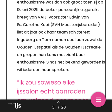
enthousiasme was dan ook groot toen zij op
18 juni 2025 de beker persoonlijk uitgereikt
kreeg van VAIJ-voorzitter Edwin van
Es.
Caroline Kooij (SVH Meesterijsbereider)
liet dit jaar ook haar team schitteren:
Ingeborg en Tom namen deel aan zowel de
Gouden IJsspatel als de Gouden IJscreatie
en grepen hun kans met zichtbaar
enthousiasme.
Sinds het bekend geworden is
wil iedereen haar spreken.
“Ik zou sowieso elke
ijssalon echt aanraden
om volgend jaar mee te
doen. Het is zo leerzaam
3
/
20
Back to index